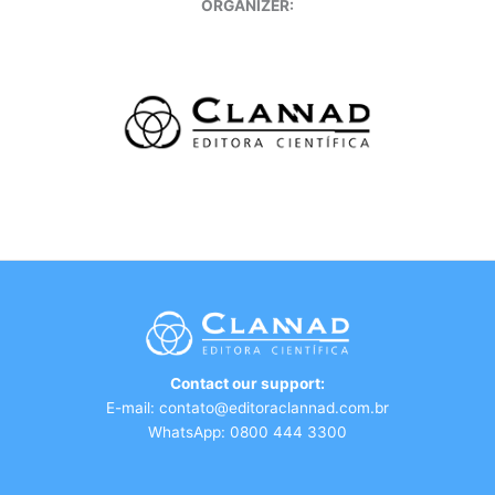
ORGANIZER:
Contact our support:
E-mail: contato@editoraclannad.com.br
WhatsApp:
0800 444 3300